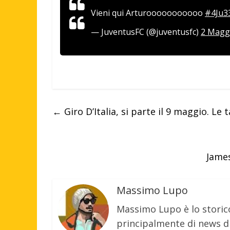
Vieni qui Arturooooooooooo
#4Ju3
— JuventusFC (@juventusfc)
2 Magg
←
Giro D’Italia, si parte il 9 maggio. Le
James
Massimo Lupo
Massimo Lupo è lo storic
principalmente di news di