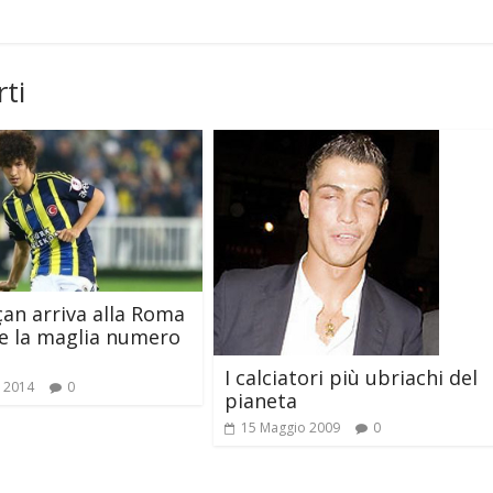
ti
çan arriva alla Roma
ie la maglia numero
I calciatori più ubriachi del
o 2014
0
pianeta
15 Maggio 2009
0