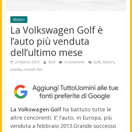
Motori
La Volkswagen Golf è
l’auto più venduta
dell’ultimo mese
,
,
20 Marzo 2013
Red
0 commenti
Golf
Motori
,
panda
renault clio
La
Volkswagen
Golf
ha battuto tutte le
altre concorenti. E’ l’auto, in Europa,
più
venduta a febbraio 2013.
Grande successo