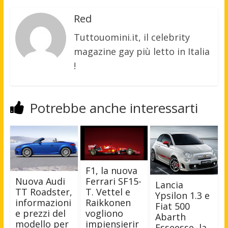
Red
Tuttouomini.it, il celebrity
magazine gay più letto in Italia
!
Potrebbe anche interessarti
F1, la nuova
Ferrari SF15-
Nuova Audi
Lancia
T. Vettel e
TT Roadster,
Ypsilon 1.3 e
Raikkonen
informazioni
Fiat 500
vogliono
e prezzi del
Abarth
impiensierir
modello per
Esseesse, la