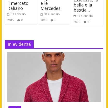
e le
il mercato
bella e la
Mercedes
italiano
bestia…
31 Gennaio
5 Febbraio
11 Gennaio
2015
0
2015
0
2010
4
In evidenza