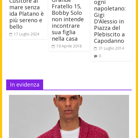
Cusitore al
ogni
Fratello 15,
mare senza
napoletano:
Bobby Solo
ida Platano è
Gigi
non intende
più sereno e
D’Alessio in
incontrare
bello
Piazza del
sua figlia
Plebiscito a
17 Luglio 2024
nella casa
Capodanno
19 Aprile 2018
31 Luglio 2014
0
In evidenza