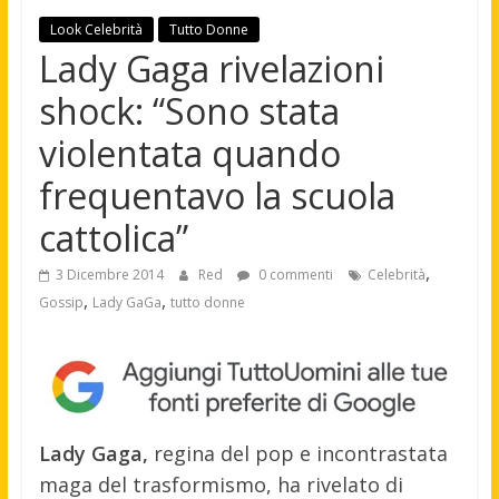
Look Celebrità
Tutto Donne
Lady Gaga rivelazioni
shock: “Sono stata
violentata quando
frequentavo la scuola
cattolica”
,
3 Dicembre 2014
Red
0 commenti
Celebrità
,
,
Gossip
Lady GaGa
tutto donne
Lady Gaga,
regina del pop e incontrastata
maga del trasformismo, ha rivelato di