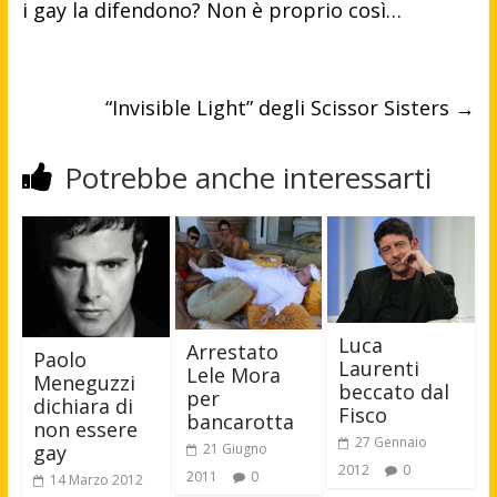
i gay la difendono? Non è proprio così…
“Invisible Light” degli Scissor Sisters
→
Potrebbe anche interessarti
Luca
Arrestato
Paolo
Laurenti
Lele Mora
Meneguzzi
beccato dal
per
dichiara di
Fisco
bancarotta
non essere
27 Gennaio
gay
21 Giugno
2012
0
2011
0
14 Marzo 2012