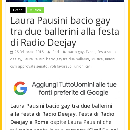
Eventi
Musica
Laura Pausini bacio gay
tra due ballerini alla festa
di Radio Deejay
,
,
26 Febbraio 2016
Red
bacio gay
Eventi
festa radio
,
,
,
deejay
Laura Pausini bacio gay tra due ballerini
Musica
unioni
,
civili approvate senato
voti favorevoli unioni civili
Laura Pausini bacio gay tra due ballerini
alla festa di Radio Deejay
.
Festa di Radio
Deejay a Roma
ospite Laura Pausini che