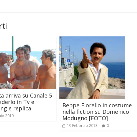
ti
ka arriva su Canale 5
derlo in Tv e
Beppe Fiorello in costume
ng e replica
nella fiction su Domenico
aio 2019
Modugno [FOTO]
19 Febbraio 2013
0