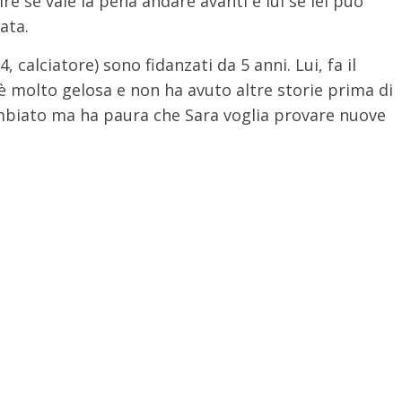
ire se vale la pena andare avanti e lui se lei può
ata.
4, calciatore) sono fidanzati da 5 anni. Lui, fa il
i è molto gelosa e non ha avuto altre storie prima di
cambiato ma ha paura che Sara voglia provare nuove