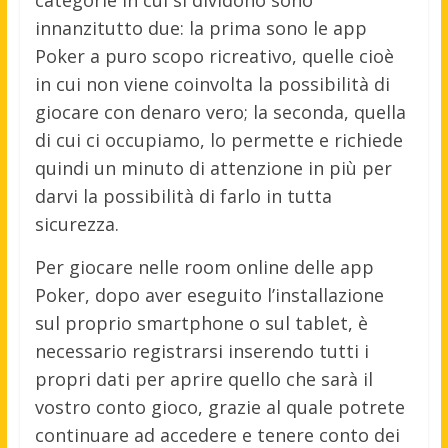
categorie in cui si dividono sono
innanzitutto due: la prima sono le app
Poker a puro scopo ricreativo, quelle cioè
in cui non viene coinvolta la possibilità di
giocare con denaro vero; la seconda, quella
di cui ci occupiamo, lo permette e richiede
quindi un minuto di attenzione in più per
darvi la possibilità di farlo in tutta
sicurezza.
Per giocare nelle room online delle app
Poker, dopo aver eseguito l’installazione
sul proprio smartphone o sul tablet, è
necessario registrarsi inserendo tutti i
propri dati per aprire quello che sarà il
vostro conto gioco, grazie al quale potrete
continuare ad accedere e tenere conto dei