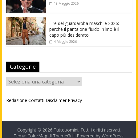
19 Maggio 2026
Il re del guardaroba maschile 2026:
perché il pantalone fluido in lino è il
capo più desiderato
4 Maggio 2026
Categorie
Categorie
Redazione
Contatti
Disclaimer
Privacy
Copyright © 2026
Tuttouomini
. Tutti i diritti riservati.
Tema: ColorMag di
ThemeGrill
. Powered by
WordPress
.