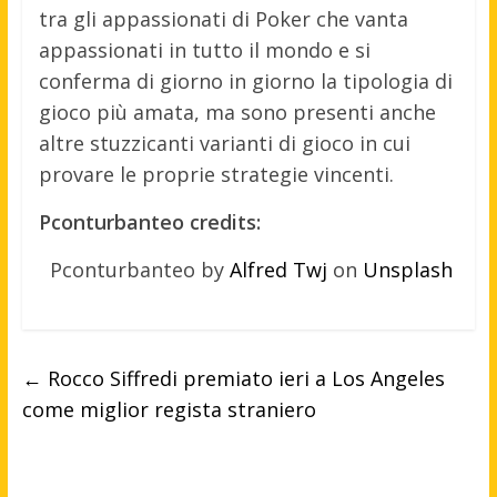
tra gli appassionati di Poker che vanta
appassionati in tutto il mondo e si
conferma di giorno in giorno la tipologia di
gioco più amata, ma sono presenti anche
altre stuzzicanti varianti di gioco in cui
provare le proprie strategie vincenti.
Pconturbanteo credits:
Pconturbanteo by
Alfred Twj
on
Unsplash
←
Rocco Siffredi premiato ieri a Los Angeles
come miglior regista straniero