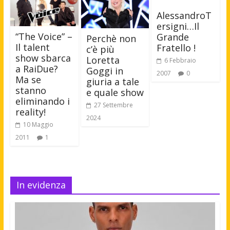
AlessandroT
ersigni…Il
“The Voice” –
Grande
Perchè non
Il talent
Fratello !
c’è più
show sbarca
Loretta
6 Febbraio
a RaiDue?
Goggi in
2007
0
Ma se
giuria a tale
stanno
e quale show
eliminando i
27 Settembre
reality!
2024
10 Maggio
2011
1
In evidenza