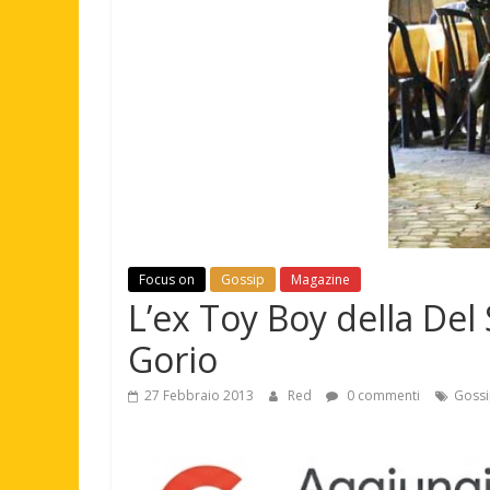
Focus on
Gossip
Magazine
L’ex Toy Boy della Del 
Gorio
27 Febbraio 2013
Red
0 commenti
Goss