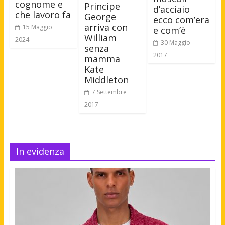
cognome e
Principe
d’acciaio
che lavoro fa
George
ecco com’era
arriva con
15 Maggio
e com’è
William
2024
30 Maggio
senza
2017
mamma
Kate
Middleton
7 Settembre
2017
In evidenza