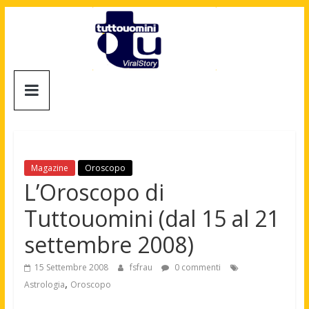
Salta
al
contenuto
Tuttouomini
News,
Tv,
Cinema,
Motori,
Magazine
Oroscopo
gay
L’Oroscopo di
news
Tuttouomini (dal 15 al 21
e
la
settembre 2008)
moda
maschile
15 Settembre 2008
fsfrau
0 commenti
,
Astrologia
Oroscopo