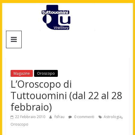
Salta
al
contenuto
Tuttouomini
News,
Tv,
Cinema,
Motori,
Magazine
Oroscopo
gay
L’Oroscopo di
news
Tuttouomini (dal 22 al 28
e
la
febbraio)
moda
maschile
,
22 Febbraio 2010
fsfrau
0 commenti
Astrologia
Oroscopo