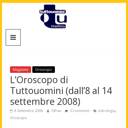
Salta
al
contenuto
Tuttouomini
News,
Tv,
Cinema,
Motori,
Magazine
Oroscopo
gay
L’Oroscopo di
news
Tuttouomini (dall’8 al 14
e
la
settembre 2008)
moda
maschile
,
8 Settembre 2008
fsfrau
0 commenti
Astrologia
Oroscopo