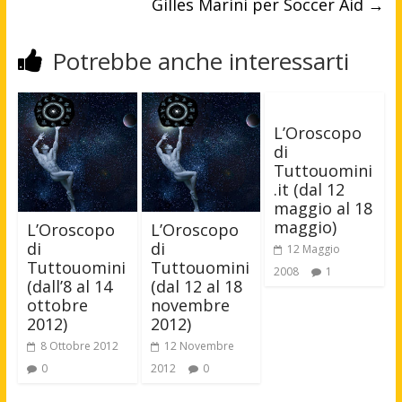
Gilles Marini per Soccer Aid
→
Potrebbe anche interessarti
L’Oroscopo
di
Tuttouomini
.it (dal 12
maggio al 18
maggio)
L’Oroscopo
L’Oroscopo
di
di
12 Maggio
Tuttouomini
Tuttouomini
2008
1
(dall’8 al 14
(dal 12 al 18
ottobre
novembre
2012)
2012)
8 Ottobre 2012
12 Novembre
0
2012
0