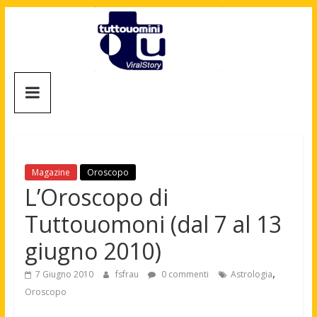
Salta
al
contenuto
Tuttouomini
News,
Tv,
Cinema,
Motori,
Magazine
Oroscopo
gay
L’Oroscopo di
news
Tuttouomoni (dal 7 al 13
e
la
giugno 2010)
moda
maschile
,
7 Giugno 2010
fsfrau
0 commenti
Astrologia
Oroscopo