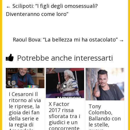
←
Scilipoti: “I figli degli omosessuali?
Diventeranno come loro”
Raoul Bova: “La bellezza mi ha ostacolato”
→
Potrebbe anche interessarti
I Cesaroni Il
ritorno al via
X Factor
le riprese, la
Tony
2017 rissa
gioia dei fan
Colombo,
sfiorata tra i
della serie e
Ballando con
giudici e un
la regia di
le stelle,
concorrente