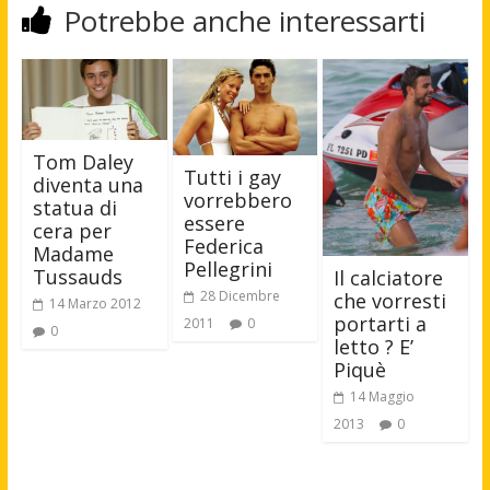
Potrebbe anche interessarti
Tom Daley
Tutti i gay
diventa una
vorrebbero
statua di
essere
cera per
Federica
Madame
Pellegrini
Tussauds
Il calciatore
28 Dicembre
che vorresti
14 Marzo 2012
portarti a
2011
0
0
letto ? E’
Piquè
14 Maggio
2013
0