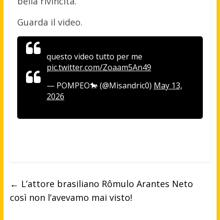
bella rivincita.
Guarda il video.
questo video tutto per me
pic.twitter.com/Zoaam5An49
— POMPEO🐎 (@Misandric0)
May 13,
2026
←
L’attore brasiliano Rômulo Arantes Neto
così non l’avevamo mai visto!