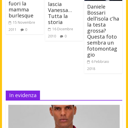
fuori la
lascia
Daniele
mamma
Vanessa…
Bossari
burlesque
Tutta la
dell’isola c’ha
storia
15 Novembre
la testa
16 Dicembre
grossa?
2011
0
Questa foto
2010
0
sembra un
fotomontag
gio
6 Febbraio
2018
In evidenza