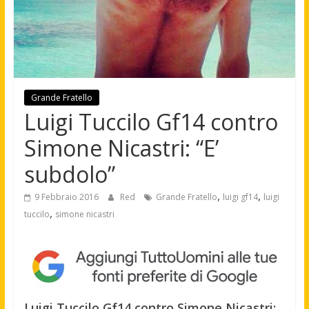
Grande Fratello
Luigi Tuccilo Gf14 contro
Simone Nicastri: “E’
subdolo”
,
,
9 Febbraio 2016
Red
Grande Fratello
luigi gf14
luigi
,
tuccilo
simone nicastri
Luigi Tuccilo Gf14 contro Simone Nicastri: