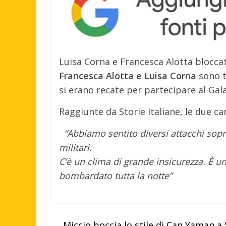
Luisa Corna e Francesca Alotta bloccate
Francesca Alotta e Luisa Corna
sono t
si erano recate per partecipare al Gala
Raggiunte da Storie Italiane, le due c
“Abbiamo sentito diversi attacchi sopr
militari.
C’è un clima di grande insicurezza. È u
bombardato tutta la notte”
←
Miccio boccia lo stile di Can Yaman a