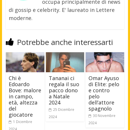
occupa principalmente di news
di gossip e celebrity. E' laureato in Lettere
moderne.
Potrebbe anche interessarti
Chi è
Tananai ci
Omar Ayuso
Edoardo
regala il suo
di Elite: pelo
Bove: malore
pacco dono
e contro
in campo,
a Natale
pelo
età, altezza
2024
dell’attore
del
spagnolo
25 Dicembre
giocatore
30 Novembre
2024
1 Dicembre
2024
2024