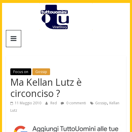
Salta
al
contenuto
Tuttouomini
News,
Tv,
Cinema,
Motori,
Focus on
Gossip
gay
Ma Kellan Lutz è
news
circonciso ?
e
la
,
11 Maggio 2010
Red
0 commenti
Gossip
Kellan
moda
Lutz
maschile