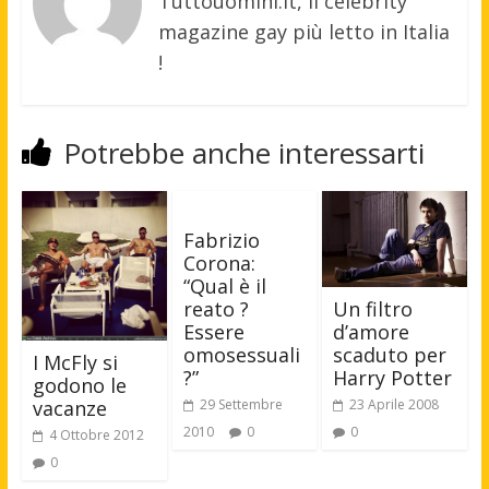
Tuttouomini.it, il celebrity
magazine gay più letto in Italia
!
Potrebbe anche interessarti
Fabrizio
Corona:
“Qual è il
reato ?
Un filtro
Essere
d’amore
omosessuali
scaduto per
I McFly si
?”
Harry Potter
godono le
vacanze
29 Settembre
23 Aprile 2008
2010
0
0
4 Ottobre 2012
0