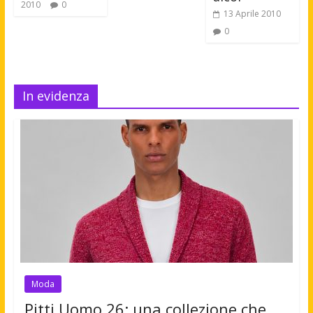
2010
0
13 Aprile 2010
0
In evidenza
Moda
Pitti Uomo 26: una collezione che