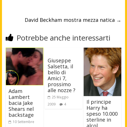
David Beckham mostra mezza natica
→
Potrebbe anche interessarti
Giuseppe
Salsetta, il
bello di
Amici 7,
prossimo
alle nozze ?
Adam
Lambert
25 Maggio
Il principe
bacia Jake
2009
4
Harry ha
Shears nel
speso 10.000
backstage
sterline in
10 Settembre
alcol