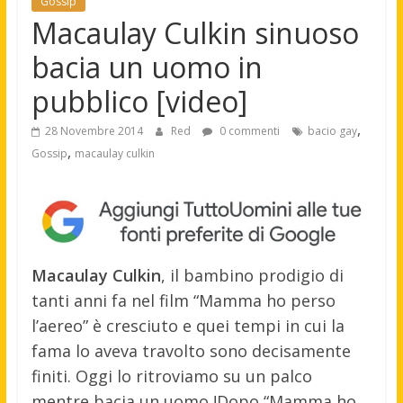
Gossip
Macaulay Culkin sinuoso
bacia un uomo in
pubblico [video]
,
28 Novembre 2014
Red
0 commenti
bacio gay
,
Gossip
macaulay culkin
Macaulay Culkin
, il bambino prodigio di
tanti anni fa nel film “Mamma ho perso
l’aereo” è cresciuto e quei tempi in cui la
fama lo aveva travolto sono decisamente
finiti. Oggi lo ritroviamo su un palco
mentre bacia un uomo !
Dopo “Mamma ho