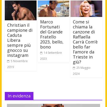
Marco
Come si
Christian il
Fortunati
chiama la
campione di
del Grande
canzone di
Caduta
Fratello
Raffaella
Libera
2023, bello,
Carrà Com’è
sempre più
bono
bello far
gnocco su
l’amore da
14 Settembre
instagram
Trieste in
2023
5 Novembre
giù?
2019
25 Maggio
2024
In evidenza