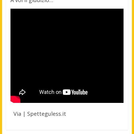
Via | Spetteguless.it