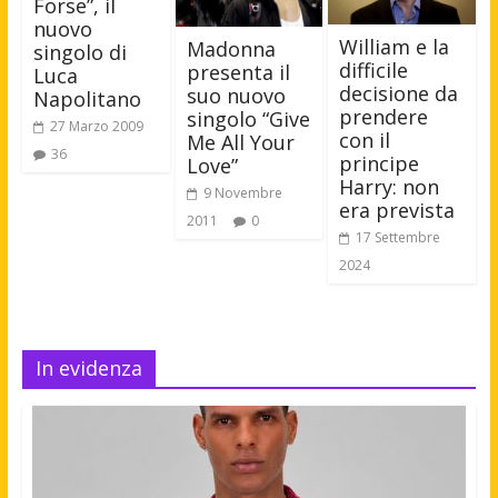
Forse”, il
nuovo
William e la
Madonna
singolo di
difficile
presenta il
Luca
decisione da
suo nuovo
Napolitano
prendere
singolo “Give
27 Marzo 2009
con il
Me All Your
36
principe
Love”
Harry: non
9 Novembre
era prevista
2011
0
17 Settembre
2024
In evidenza