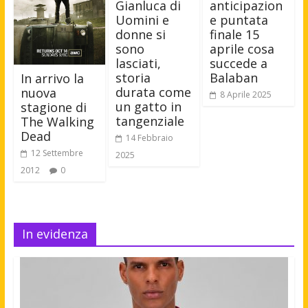
Gianluca di
anticipazion
Uomini e
e puntata
donne si
finale 15
sono
aprile cosa
lasciati,
succede a
storia
Balaban
In arrivo la
durata come
nuova
8 Aprile 2025
un gatto in
stagione di
tangenziale
The Walking
Dead
14 Febbraio
12 Settembre
2025
2012
0
In evidenza