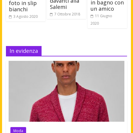
davanti alla
in bagno con
foto in slip
Salemi
un amico
bianchi
7 Ottobre 2018
11 Giugno
3 Agosto 2020
2020
In evidenza
Moda