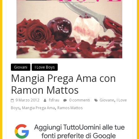
Giovani
I Love Boys
Mangia Prega Ama con
Ramon Mattos
,
9 Marzo 2012
fsfrau
0 commenti
Giovane
I Love
,
,
Boys
Mangia Prega Ama
Ramos Mattos