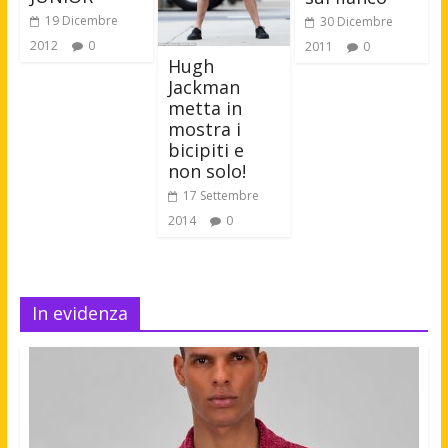
19 Dicembre
30 Dicembre
2012
0
2011
0
Hugh
Jackman
metta in
mostra i
bicipiti e
non solo!
17 Settembre
2014
0
In evidenza