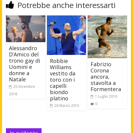
Potrebbe anche interessarti
Alessandro
D’Amico del
trono gay di
Robbie
Fabrizio
Uomini e
Williams
Corona
donne a
vestito da
ancora,
Natale
toro con i
stavolta a
capelli
25 Dicembre
Formentera
biondo
2018
1 Luglio 2010
platino
0
26 Marzo 2015
In evidenza