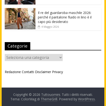
Il re del guardaroba maschile 2026:
perché il pantalone fluido in lino è il
capo più desiderato
4 Maggio 2026
Categorie
Categorie
Redazione
Contatti
Disclaimer
Privacy
Copyright © 2026
Tuttouomini
. Tutti i diritti riservati.
Tema: ColorMag di
ThemeGrill
. Powered by
WordPress
.