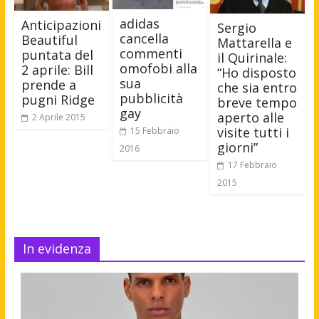
adidas
Anticipazioni
Sergio
cancella
Beautiful
Mattarella e
commenti
puntata del
il Quirinale:
omofobi alla
2 aprile: Bill
“Ho disposto
sua
prende a
che sia entro
pubblicità
pugni Ridge
breve tempo
gay
aperto alle
2 Aprile 2015
visite tutti i
15 Febbraio
giorni”
2016
17 Febbraio
2015
In evidenza