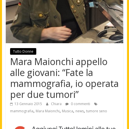
Tutto Donne
Mara Maionchi appello
alle giovani: “Fate la
mammografia, io operata
per due tumori”
13 Gennaio 2015
Chiara
0 commenti
,
,
,
,
mammografia
Mara Maionchi
Musica
news
tumore seno