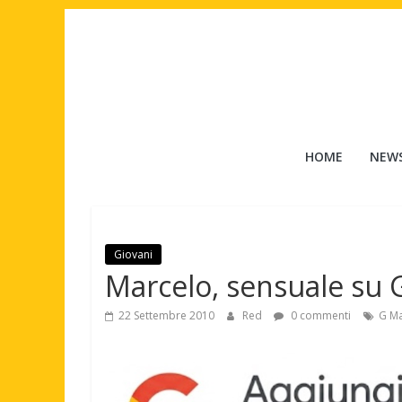
Salta
al
contenuto
Tuttouomini
HOME
NEW
News,
Tv,
Cinema,
Motori,
Giovani
gay
Marcelo, sensuale su
news
e
22 Settembre 2010
Red
0 commenti
G M
la
moda
maschile