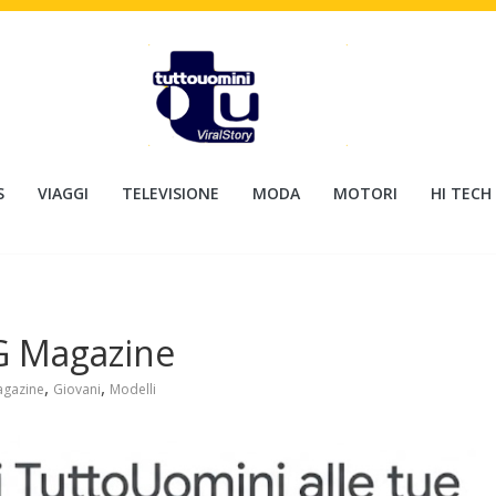
S
VIAGGI
TELEVISIONE
MODA
MOTORI
HI TECH
 G Magazine
,
,
agazine
Giovani
Modelli