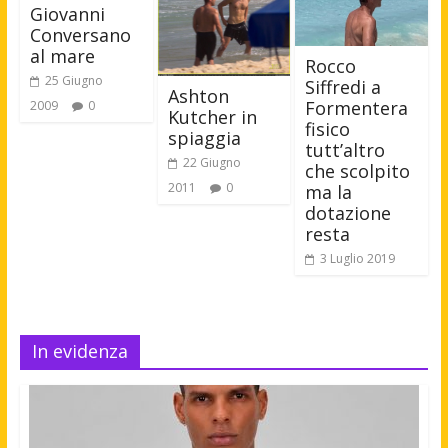
Giovanni
Conversano
al mare
Rocco
25 Giugno
Siffredi a
Ashton
Formentera
2009
0
Kutcher in
fisico
spiaggia
tutt’altro
22 Giugno
che scolpito
2011
0
ma la
dotazione
resta
3 Luglio 2019
In evidenza