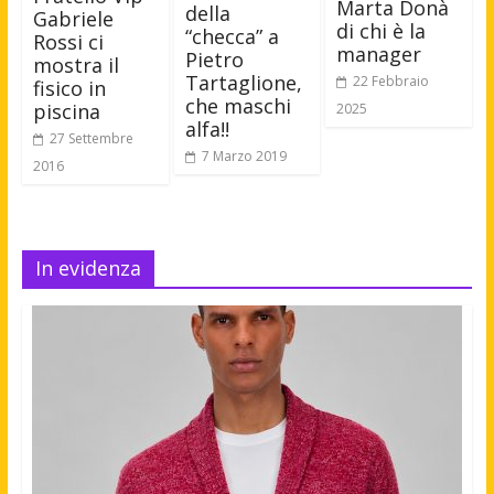
Marta Donà
della
Gabriele
di chi è la
“checca” a
Rossi ci
manager
Pietro
mostra il
Tartaglione,
22 Febbraio
fisico in
che maschi
piscina
2025
alfa!!
27 Settembre
7 Marzo 2019
2016
In evidenza