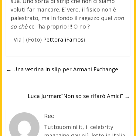
sua. Uno sorta di strip che non ci siamo
voluti far mancare. E’ vero, il fisico non è
palestrato, ma in fondo il ragazzo quel
non
so chè
ce l’ha proprio !!! O no ?
Via| (Foto)
PettoraliFamosi
←
Una vetrina in slip per Armani Exchange
Luca Jurman:”Non so se rifarò Amici”
→
Red
Tuttouomini.it, il celebrity
magazine gay più letto in Italia