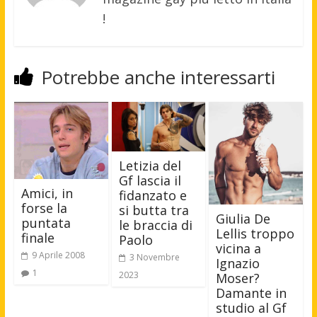
!
Potrebbe anche interessarti
Letizia del
Gf lascia il
Amici, in
fidanzato e
forse la
si butta tra
Giulia De
puntata
le braccia di
Lellis troppo
finale
Paolo
vicina a
9 Aprile 2008
3 Novembre
Ignazio
1
2023
Moser?
Damante in
studio al Gf