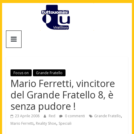
Salta
al
contenuto
Tuttouomini
News,
Tv,
Cinema,
Motori,
Focus on
Grande Fratello
gay
Mario Ferretti, vincitore
news
del Grande Fratello 8, è
e
la
senza pudore !
moda
maschile
,
23 Aprile 2008
Red
0 commenti
Grande Fratello
,
,
Mario Ferretti
Reality Shoe
Speciali