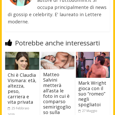
autore di Tuttouomini.it Si
occupa principalmente di news
di gossip e celebrity. E' laureato in Lettere
moderne.
Potrebbe anche interessarti
Matteo
Chi è Claudia
Salvini
Vismara: età,
Mark Wright
metterà
altezza,
gioca con il
all’asta le
peso,
suo “romeo”
foto in cui è
carriera e
negli
comparso
vita privata
spogliatoi
semirigoglio
25 Febbraio
27 Maggio
so sulla
2025