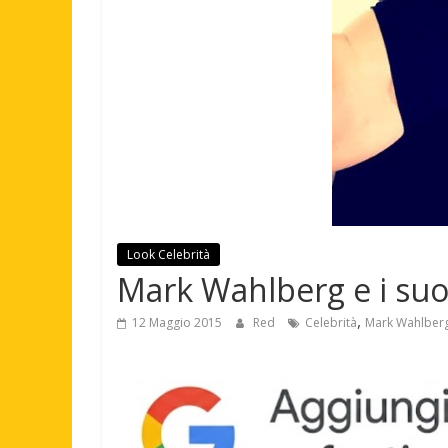
Look Celebrità
Mark Wahlberg e i suoi
,
12 Maggio 2015
Red
Celebrità
Mark Wahlber