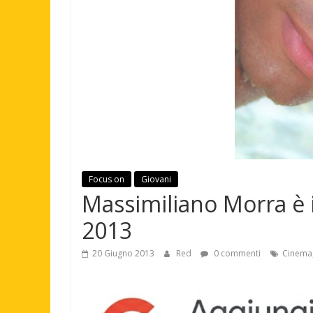
Focus on
Giovani
Massimiliano Morra è il
2013
20 Giugno 2013
Red
0 commenti
Cinema