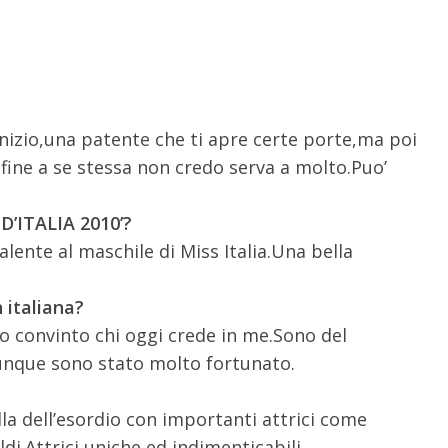
izio,una patente che ti apre certe porte,ma poi
’ fine a se stessa non credo serva a molto.Puo’
 D’ITALIA 2010’?
alente al maschile di Miss Italia.Una bella
 italiana?
no convinto chi oggi crede in me.Sono del
unque sono stato molto fortunato.
la dell’esordio con importanti attrici come
di.Attrici uniche ed indimenticabili….