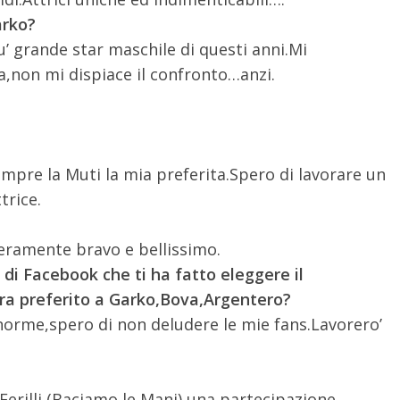
arko?
u’ grande star maschile di questi anni.Mi
a,non mi dispiace il confronto…anzi.
empre la Muti la mia preferita.Spero di lavorare un
trice.
.Veramente bravo e bellissimo.
 di Facebook che ti ha fatto eleggere il
ttura preferito a Garko,Bova,Argentero?
orme,spero di non deludere le mie fans.Lavorero’
 Ferilli (Baciamo le Mani),una partecipazione