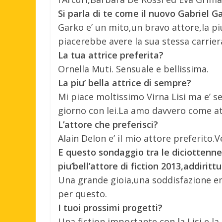
Si parla di te come il nuovo Gabriel G
Garko e’ un mito,un bravo attore,la pi
piacerebbe avere la sua stessa carrier
La tua attrice preferita?
Ornella Muti. Sensuale e bellissima.
La piu’ bella attrice di sempre?
Mi piace moltissimo Virna Lisi ma e’ s
giorno con lei.La amo davvero come at
L’attore che preferisci?
Alain Delon e’ il mio attore preferito
E questo sondaggio tra le diciottenne
piu’bell’attore di fiction 2013,addiri
Una grande gioia,una soddisfazione en
per questo.
I tuoi prossimi progetti?
Una fiction importante con la Lisi e la