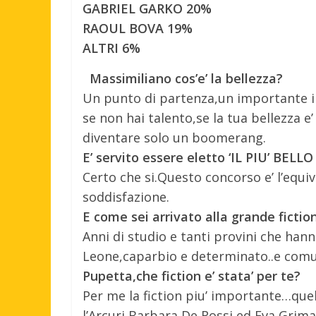
GABRIEL GARKO 20%
RAOUL BOVA 19%
ALTRI 6%
Massimiliano cos’e’ la bellezza?
Un punto di partenza,un importante in
se non hai talento,se la tua bellezza e
diventare solo un boomerang.
E’ servito essere eletto ‘IL PIU’ BELLO
Certo che si.Questo concorso e’ l’equiv
soddisfazione.
E come sei arrivato alla grande fiction
Anni di studio e tanti provini che han
Leone,caparbio e determinato..e com
Pupetta,che fiction e’ stata’ per te?
Per me la fiction piu’ importante…quel
l’Arcuri,Barbara De Rossi ed Eva Grimal