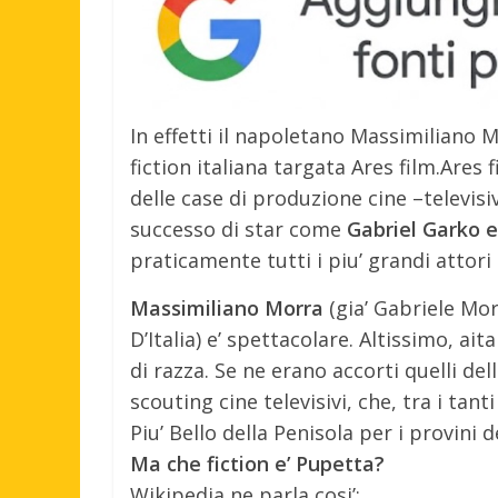
In effetti il napoletano Massimiliano Mo
fiction italiana targata Ares film.
Ares 
delle case di produzione cine –televisive
successo di star come
Gabriel Garko e
praticamente tutti i piu’ grandi attori 
Massimiliano Morra
(gia’ Gabriele Mor
D’Italia) e’ spettacolare. Altissimo, ait
di razza. Se ne erano accorti quelli d
scouting cine televisivi, che, tra i tan
Piu’ Bello della Penisola per i provini d
Ma che fiction e’ Pupetta?
Wikipedia ne parla cosi’: