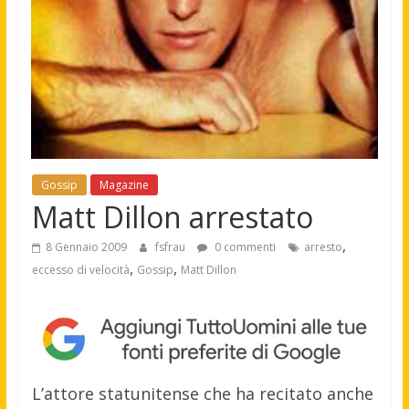
Gossip
Magazine
Matt Dillon arrestato
,
8 Gennaio 2009
fsfrau
0 commenti
arresto
,
,
eccesso di velocità
Gossip
Matt Dillon
L’attore statunitense che ha recitato anche