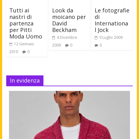
Tutti ai
Look da
Le fotografie
nastri di
moicano per
di
partenza
David
Internationa
per Pitti
Beckham
l Jock
Moda Uomo
4 Dicembre
9 Luglio 2009
12 Gennaio
2009
0
0
2010
0
In evidenza