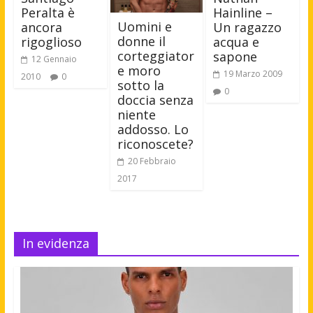
Peralta è
Hainline –
Uomini e
ancora
Un ragazzo
donne il
rigoglioso
acqua e
corteggiator
sapone
12 Gennaio
e moro
19 Marzo 2009
2010
0
sotto la
0
doccia senza
niente
addosso. Lo
riconoscete?
20 Febbraio
2017
In evidenza