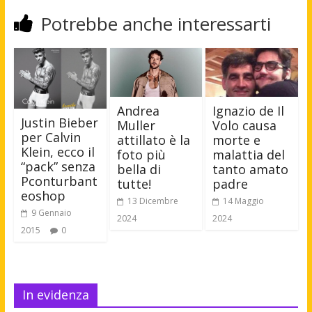
Potrebbe anche interessarti
Andrea
Ignazio de Il
Justin Bieber
Muller
Volo causa
per Calvin
attillato è la
morte e
Klein, ecco il
foto più
malattia del
“pack” senza
bella di
tanto amato
Pconturbant
tutte!
padre
eoshop
13 Dicembre
14 Maggio
9 Gennaio
2024
2024
2015
0
In evidenza