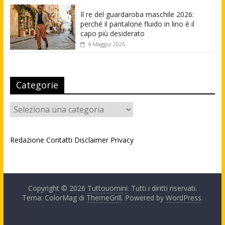
Il re del guardaroba maschile 2026:
perché il pantalone fluido in lino è il
capo più desiderato
4 Maggio 2026
Categorie
Categorie
Redazione
Contatti
Disclaimer
Privacy
Copyright © 2026
Tuttouomini
. Tutti i diritti riservati.
Tema: ColorMag di
ThemeGrill
. Powered by
WordPress
.