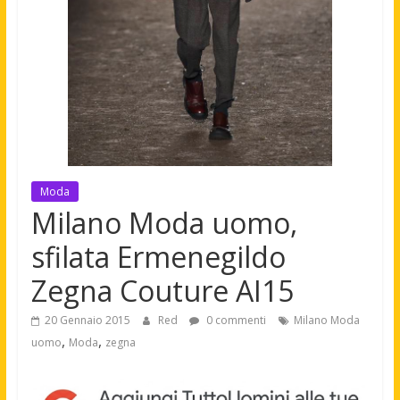
Moda
Milano Moda uomo,
sfilata Ermenegildo
Zegna Couture AI15
20 Gennaio 2015
Red
0 commenti
Milano Moda
,
,
uomo
Moda
zegna