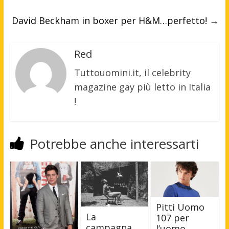
David Beckham in boxer per H&M…perfetto!
→
Red
Tuttouomini.it, il celebrity
magazine gay più letto in Italia
!
Potrebbe anche interessarti
Pitti Uomo
La
107 per
campagna
l’uomo