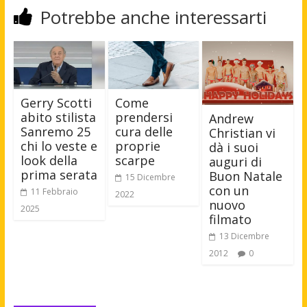
Potrebbe anche interessarti
Gerry Scotti
Come
abito stilista
prendersi
Andrew
Sanremo 25
cura delle
Christian vi
chi lo veste e
proprie
dà i suoi
look della
scarpe
auguri di
prima serata
Buon Natale
15 Dicembre
con un
11 Febbraio
2022
nuovo
2025
filmato
13 Dicembre
2012
0