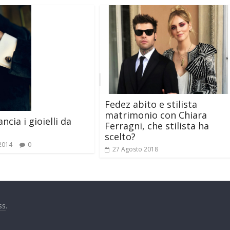
Fedez abito e stilista
matrimonio con Chiara
ancia i gioielli da
Ferragni, che stilista ha
scelto?
 2014
0
27 Agosto 2018
ss
.