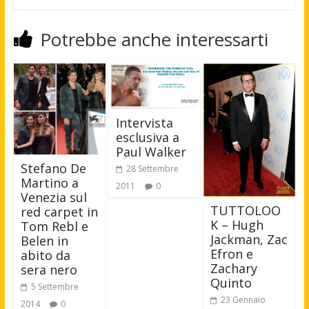
Potrebbe anche interessarti
Intervista
esclusiva a
Paul Walker
Stefano De
28 Settembre
Martino a
2011
0
Venezia sul
TUTTOLOO
red carpet in
K – Hugh
Tom Rebl e
Jackman, Zac
Belen in
Efron e
abito da
Zachary
sera nero
Quinto
5 Settembre
23 Gennaio
2014
0