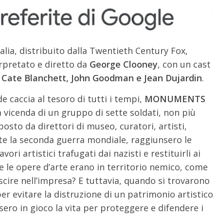
talia, distribuito dalla Twentieth Century Fox,
terpretato e diretto da
George Clooney
, con un cast
 Cate Blanchett, John Goodman e Jean Dujardin
.
de caccia al tesoro di tutti i tempi,
MONUMENTS
a vicenda di un gruppo di sette soldati, non più
osto da direttori di museo, curatori, artisti,
ante la seconda guerra mondiale, raggiunsero le
ori artistici trafugati dai nazisti e restituirli ai
e le opere d’arte erano in territorio nemico, come
cire nell’impresa? E tuttavia, quando si trovarono
er evitare la distruzione di un patrimonio artistico
ero in gioco la vita per proteggere e difendere i