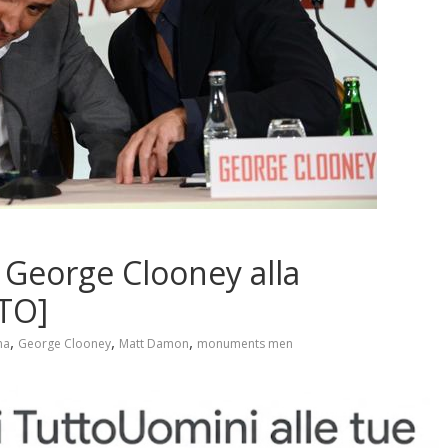
George Clooney alla
OTO]
,
,
,
ma
George Clooney
Matt Damon
monuments men