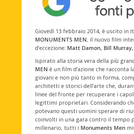
Giovedì 13 febbraio 2014, è uscito in I
MONUMENTS MEN
, il nuovo film in
d’eccezione:
Matt Damon, Bill Murray,
Ispirato alla storia vera della più gran
MEN
è un film d’azione che racconta l
giovani e non più tanto in forma, comp
architetti e storici dell’arte che, dur
linee del fronte per recuperare i capolav
legittimi proprietari. Considerando ch
potevano questi uomini sperare di rius
coinvolti in una gara contro il tempo p
millenario, tutti i
Monuments Men
mis