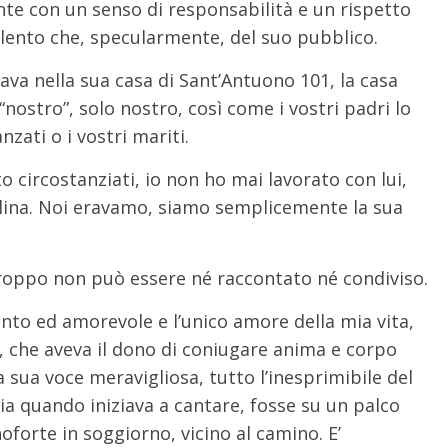
nte con un senso di responsabilità e un rispetto
talento che, specularmente, del suo pubblico.
va nella sua casa di Sant’Antuono 101, la casa
“nostro”, solo nostro, così come i vostri padri lo
nzati o i vostri mariti.
to circostanziati, io non ho mai lavorato con lui,
elina. Noi eravamo, siamo semplicemente la sua
roppo non può essere né raccontato né condiviso.
nto ed amorevole e l’unico amore della mia vita,
 che aveva il dono di coniugare anima e corpo
 sua voce meravigliosa, tutto l’inesprimibile del
a quando iniziava a cantare, fosse su un palco
noforte in soggiorno, vicino al camino. E’