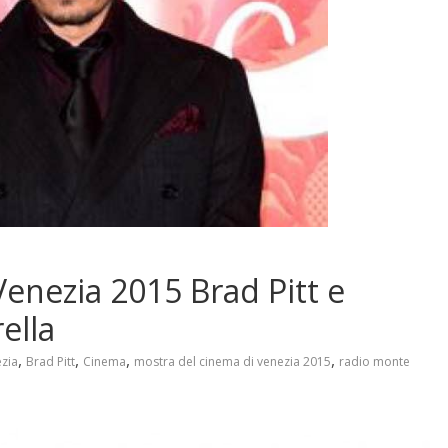
enezia 2015 Brad Pitt e
ella
,
,
,
,
zia
Brad Pitt
Cinema
mostra del cinema di venezia 2015
radio monte