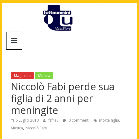
Salta
al
contenuto
Tuttouomini
News,
Tv,
Cinema,
Motori,
Magazine
Musica
gay
Niccolò Fabi perde sua
news
figlia di 2 anni per
e
la
meningite
moda
maschile
,
6 Luglio 2010
fsfrau
0 commenti
morte figlia
,
Musica
Niccolò Fabi