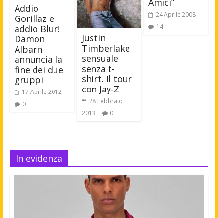
Amici”
Addio
24 Aprile 2008
Gorillaz e
14
addio Blur!
Justin
Damon
Timberlake
Albarn
sensuale
annuncia la
senza t-
fine dei due
shirt. Il tour
gruppi
con Jay-Z
17 Aprile 2012
28 Febbraio
0
2013
0
In evidenza