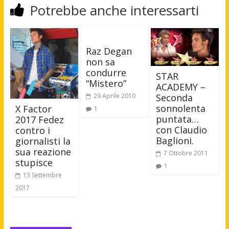
Potrebbe anche interessarti
Raz Degan
non sa
condurre
STAR
“Mistero”
ACADEMY –
29 Aprile 2010
Seconda
sonnolenta
X Factor
1
puntata…
2017 Fedez
con Claudio
contro i
Baglioni.
giornalisti la
sua reazione
7 Ottobre 2011
stupisce
1
13 Settembre
2017