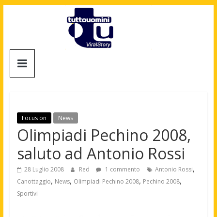
Salta
al
contenuto
Tuttouomini
News,
Tv,
Cinema,
Motori,
Focus on
News
gay
Olimpiadi Pechino 2008,
news
saluto ad Antonio Rossi
e
la
,
28 Luglio 2008
Red
1 commento
Antonio Rossi
moda
,
,
,
,
Canottaggio
News
Olimpiadi Pechino 2008
Pechino 2008
maschile
Sportivi