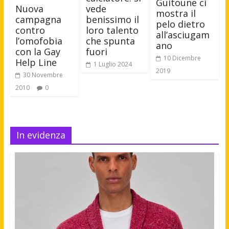
Guitoune ci
Nuova
vede
mostra il
campagna
benissimo il
pelo dietro
contro
loro talento
all’asciugam
l’omofobia
che spunta
ano
con la Gay
fuori
10 Dicembre
Help Line
1 Luglio 2024
2019
30 Novembre
2010
0
In evidenza